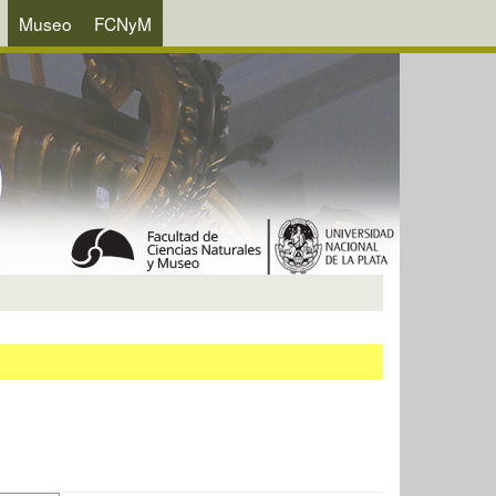
Museo
FCNyM