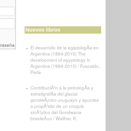
Nuevos libros
traseña
El desarrollo de la egiptologÃ­a en
Argentina (1884-2015) The
development of egyptology in
Argentina (1884-2015) / Fuscaldo,
Perla
ContribuciÃ³n a la petrologÃ­a y
estratigrafÃ­a del glacial
gondwÃ¡nico uruguayo y apuntes
a propÃ³sito de un croquis
sinÃ³ptico del Gondwana
brasileÃ±o / Walther, K.