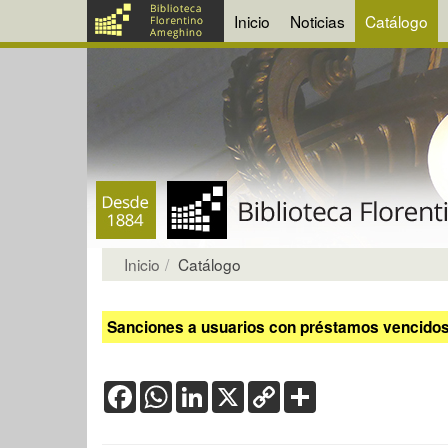
Inicio
Noticias
Catálogo
Inicio
Catálogo
Sanciones a usuarios con préstamos vencidos:
Facebook
WhatsApp
LinkedIn
X
Copy
Share
Link