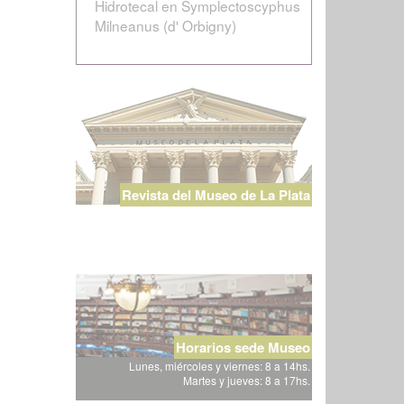
Hidrotecal en Symplectoscyphus
Milneanus (d' Orbigny)
Revista del Museo de La Plata
Horarios sede Museo
Lunes, miércoles y viernes: 8 a 14hs.
Martes y jueves: 8 a 17hs.