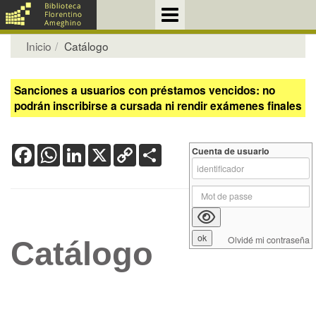
Inicio
Catálogo
Sanciones a usuarios con préstamos vencidos: no
podrán inscribirse a cursada ni rendir exámenes finales
Facebook
WhatsApp
LinkedIn
X
Copy
Share
Cuenta de usuario
Link
Olvidé mi contraseña
Catálogo