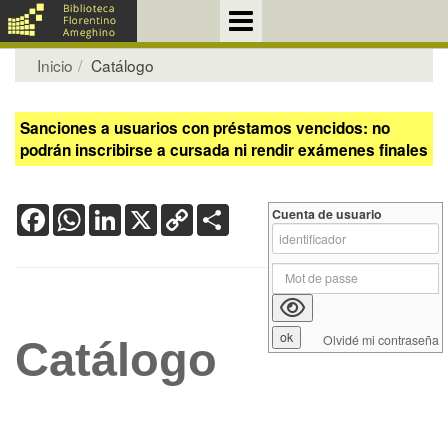
Inicio
Catálogo
Sanciones a usuarios con préstamos vencidos: no
podrán inscribirse a cursada ni rendir exámenes finales
Facebook
WhatsApp
LinkedIn
X
Copy
Share
Cuenta de usuario
Link
Olvidé mi contraseña
Catálogo