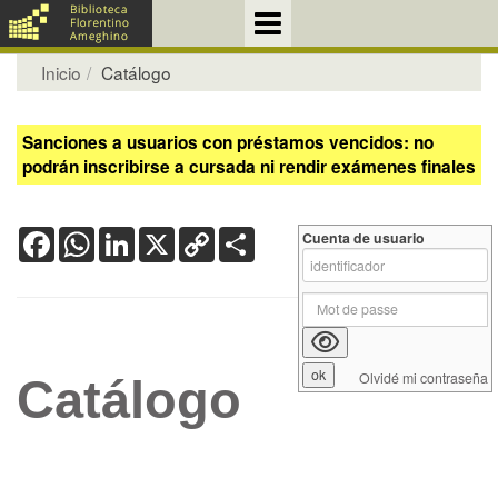
Inicio
Catálogo
Sanciones a usuarios con préstamos vencidos: no
podrán inscribirse a cursada ni rendir exámenes finales
Facebook
WhatsApp
LinkedIn
X
Copy
Share
Cuenta de usuario
Link
Olvidé mi contraseña
Catálogo