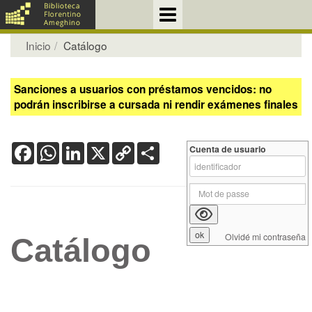
Inicio
Catálogo
Sanciones a usuarios con préstamos vencidos: no
podrán inscribirse a cursada ni rendir exámenes finales
Facebook
WhatsApp
LinkedIn
X
Copy
Share
Cuenta de usuario
Link
Olvidé mi contraseña
Catálogo