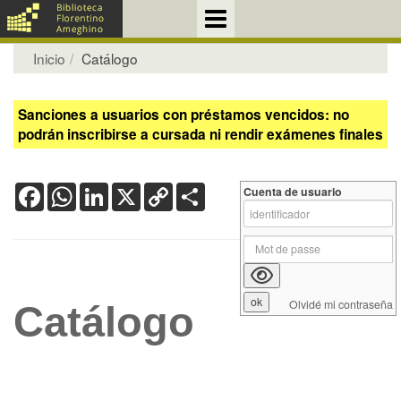
Inicio
Catálogo
Sanciones a usuarios con préstamos vencidos: no
podrán inscribirse a cursada ni rendir exámenes finales
Facebook
WhatsApp
LinkedIn
X
Copy
Share
Cuenta de usuario
Link
Olvidé mi contraseña
Catálogo