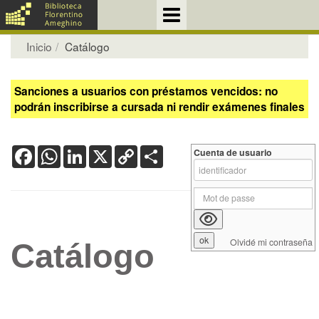
Inicio
Catálogo
Sanciones a usuarios con préstamos vencidos: no
podrán inscribirse a cursada ni rendir exámenes finales
Facebook
WhatsApp
LinkedIn
X
Copy
Share
Cuenta de usuario
Link
Olvidé mi contraseña
Catálogo