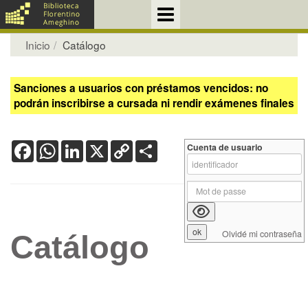
Inicio
Catálogo
Sanciones a usuarios con préstamos vencidos: no
podrán inscribirse a cursada ni rendir exámenes finales
Facebook
WhatsApp
LinkedIn
X
Copy
Share
Cuenta de usuario
Link
Olvidé mi contraseña
Catálogo