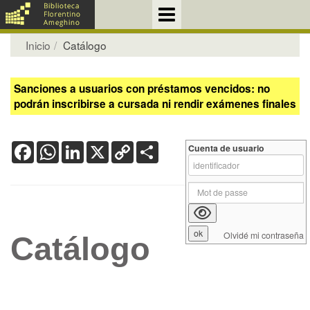
Inicio
Catálogo
Sanciones a usuarios con préstamos vencidos: no
podrán inscribirse a cursada ni rendir exámenes finales
Facebook
WhatsApp
LinkedIn
X
Copy
Share
Cuenta de usuario
Link
Olvidé mi contraseña
Catálogo