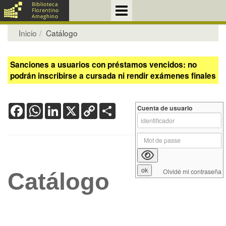
Inicio
Catálogo
Sanciones a usuarios con préstamos vencidos: no
podrán inscribirse a cursada ni rendir exámenes finales
Facebook
WhatsApp
LinkedIn
X
Copy
Share
Cuenta de usuario
Link
Olvidé mi contraseña
Catálogo