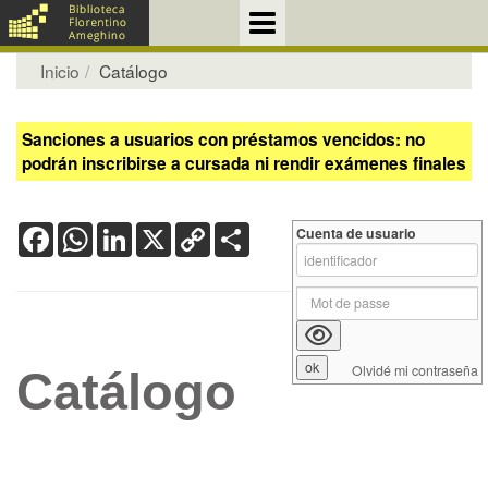
Inicio
Catálogo
Sanciones a usuarios con préstamos vencidos: no
podrán inscribirse a cursada ni rendir exámenes finales
Facebook
WhatsApp
LinkedIn
X
Copy
Share
Cuenta de usuario
Link
Olvidé mi contraseña
Catálogo