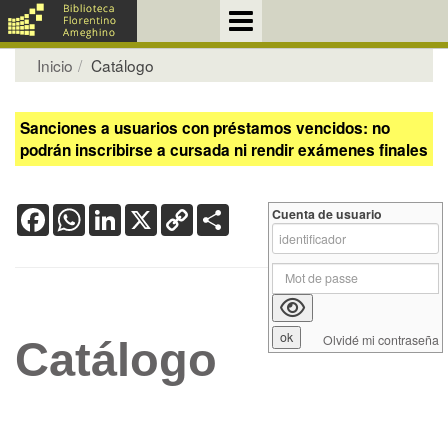
Inicio
Catálogo
Sanciones a usuarios con préstamos vencidos: no
podrán inscribirse a cursada ni rendir exámenes finales
Facebook
WhatsApp
LinkedIn
X
Copy
Share
Cuenta de usuario
Link
Olvidé mi contraseña
Catálogo