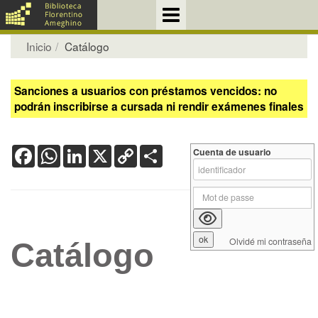
Inicio
Catálogo
Sanciones a usuarios con préstamos vencidos: no
podrán inscribirse a cursada ni rendir exámenes finales
Facebook
WhatsApp
LinkedIn
X
Copy
Share
Cuenta de usuario
Link
Olvidé mi contraseña
Catálogo