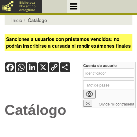
Inicio
Catálogo
Sanciones a usuarios con préstamos vencidos: no
podrán inscribirse a cursada ni rendir exámenes finales
Facebook
WhatsApp
LinkedIn
X
Copy
Share
Cuenta de usuario
Link
Olvidé mi contraseña
Catálogo