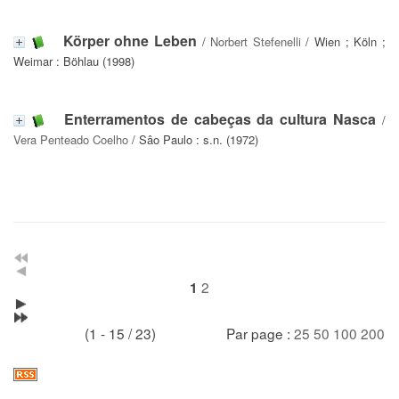
Körper ohne Leben
/
Norbert Stefenelli
/ Wien ; Köln ;
Weimar : Böhlau (1998)
Enterramentos de cabeças da cultura Nasca
/
Vera Penteado Coelho
/ Sâo Paulo : s.n. (1972)
2
1
(1 - 15 / 23)
Par page :
25
50
100
200