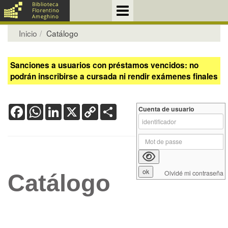
Inicio
Catálogo
Sanciones a usuarios con préstamos vencidos: no
podrán inscribirse a cursada ni rendir exámenes finales
Facebook
WhatsApp
LinkedIn
X
Copy
Share
Cuenta de usuario
Link
Olvidé mi contraseña
Catálogo