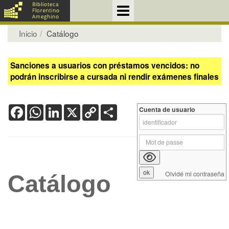
Inicio
Catálogo
Sanciones a usuarios con préstamos vencidos: no
podrán inscribirse a cursada ni rendir exámenes finales
Facebook
WhatsApp
LinkedIn
X
Copy
Share
Cuenta de usuario
Link
Olvidé mi contraseña
Catálogo