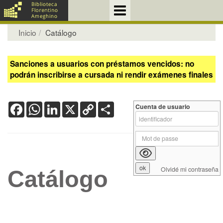
Inicio
Catálogo
Sanciones a usuarios con préstamos vencidos: no
podrán inscribirse a cursada ni rendir exámenes finales
Facebook
WhatsApp
LinkedIn
X
Copy
Share
Cuenta de usuario
Link
Olvidé mi contraseña
Catálogo