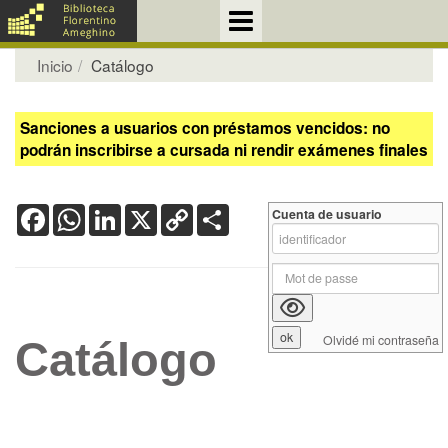
Inicio
Catálogo
Sanciones a usuarios con préstamos vencidos: no
podrán inscribirse a cursada ni rendir exámenes finales
Facebook
WhatsApp
LinkedIn
X
Copy
Share
Cuenta de usuario
Link
Olvidé mi contraseña
Catálogo