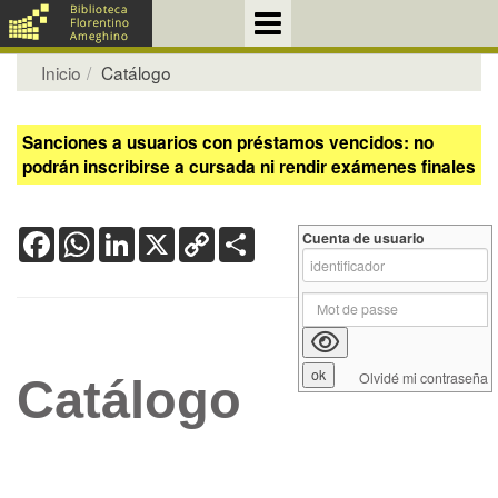
Inicio
Catálogo
Sanciones a usuarios con préstamos vencidos: no
podrán inscribirse a cursada ni rendir exámenes finales
Facebook
WhatsApp
LinkedIn
X
Copy
Share
Cuenta de usuario
Link
Olvidé mi contraseña
Catálogo