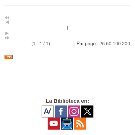
1
(1 - 1 / 1)
Par page :
25
50
100
200
La Biblioteca en: