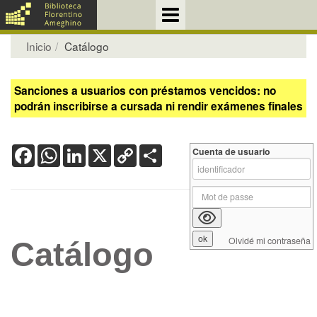
Inicio
Catálogo
Sanciones a usuarios con préstamos vencidos: no
podrán inscribirse a cursada ni rendir exámenes finales
Facebook
WhatsApp
LinkedIn
X
Copy
Share
Cuenta de usuario
Link
Olvidé mi contraseña
Catálogo