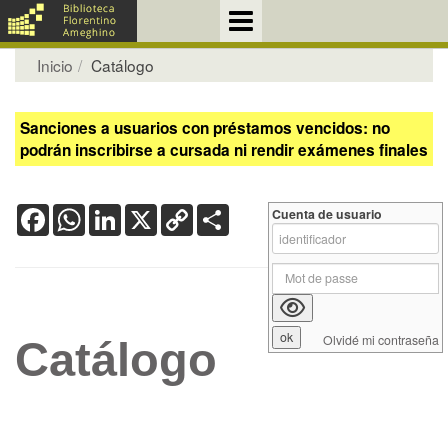
Inicio
Catálogo
Sanciones a usuarios con préstamos vencidos: no
podrán inscribirse a cursada ni rendir exámenes finales
Facebook
WhatsApp
LinkedIn
X
Copy
Share
Cuenta de usuario
Link
Olvidé mi contraseña
Catálogo