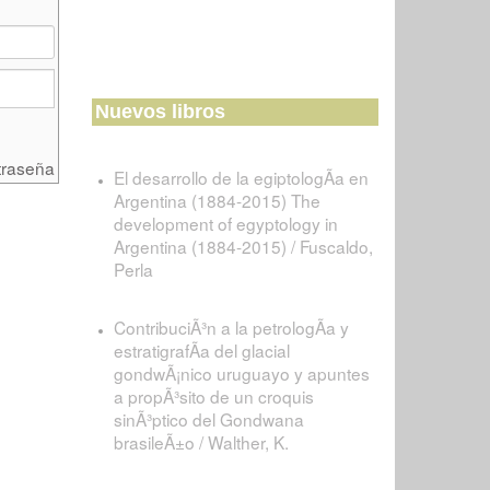
Nuevos libros
traseña
El desarrollo de la egiptologÃ­a en
Argentina (1884-2015) The
development of egyptology in
Argentina (1884-2015) / Fuscaldo,
Perla
ContribuciÃ³n a la petrologÃ­a y
estratigrafÃ­a del glacial
gondwÃ¡nico uruguayo y apuntes
a propÃ³sito de un croquis
sinÃ³ptico del Gondwana
brasileÃ±o / Walther, K.