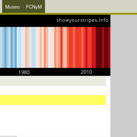
Museo
FCNyM