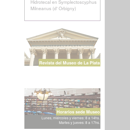
Hidrotecal en Symplectoscyphus
Milneanus (d' Orbigny)
Revista del Museo de La Plata
Horarios sede Museo
Lunes, miércoles y viernes: 8 a 14hs.
Martes y jueves: 8 a 17hs.