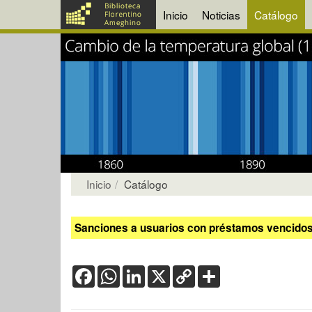
Inicio
Noticias
Catálogo
Inicio
Catálogo
Sanciones a usuarios con préstamos vencidos:
Facebook
WhatsApp
LinkedIn
X
Copy
Share
Link