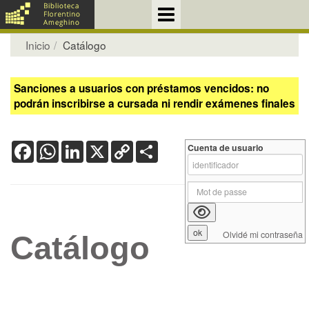
Inicio
Catálogo
Sanciones a usuarios con préstamos vencidos: no
podrán inscribirse a cursada ni rendir exámenes finales
Facebook
WhatsApp
LinkedIn
X
Copy
Share
Cuenta de usuario
Link
Olvidé mi contraseña
Catálogo