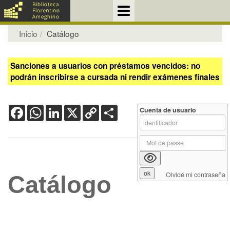
Inicio
Catálogo
Sanciones a usuarios con préstamos vencidos: no
podrán inscribirse a cursada ni rendir exámenes finales
Facebook
WhatsApp
LinkedIn
X
Copy
Share
Cuenta de usuario
Link
Olvidé mi contraseña
Catálogo