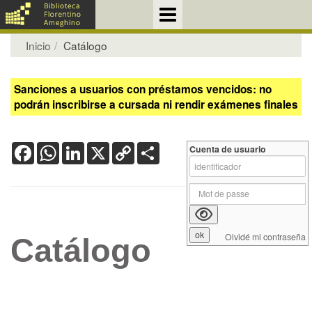
Inicio
Catálogo
Sanciones a usuarios con préstamos vencidos: no
podrán inscribirse a cursada ni rendir exámenes finales
Facebook
WhatsApp
LinkedIn
X
Copy
Share
Cuenta de usuario
Link
Olvidé mi contraseña
Catálogo