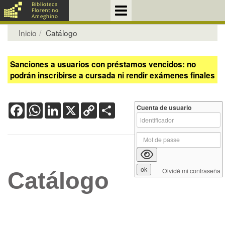
Inicio
Catálogo
Sanciones a usuarios con préstamos vencidos: no
podrán inscribirse a cursada ni rendir exámenes finales
Facebook
WhatsApp
LinkedIn
X
Copy
Share
Cuenta de usuario
Link
Olvidé mi contraseña
Catálogo