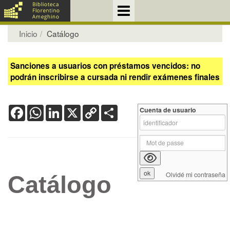
Inicio
Catálogo
Sanciones a usuarios con préstamos vencidos: no
podrán inscribirse a cursada ni rendir exámenes finales
Facebook
WhatsApp
LinkedIn
X
Copy
Share
Cuenta de usuario
Link
Olvidé mi contraseña
Catálogo