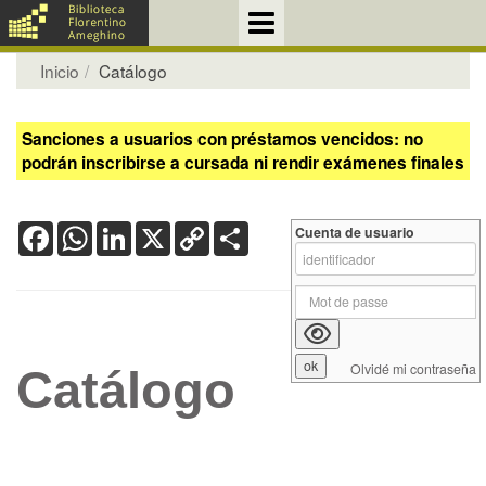
Inicio
Catálogo
Sanciones a usuarios con préstamos vencidos: no
podrán inscribirse a cursada ni rendir exámenes finales
Facebook
WhatsApp
LinkedIn
X
Copy
Share
Cuenta de usuario
Link
Olvidé mi contraseña
Catálogo