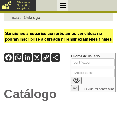
Inicio
Catálogo
Sanciones a usuarios con préstamos vencidos: no
podrán inscribirse a cursada ni rendir exámenes finales
Facebook
WhatsApp
LinkedIn
X
Copy
Share
Cuenta de usuario
Link
Olvidé mi contraseña
Catálogo