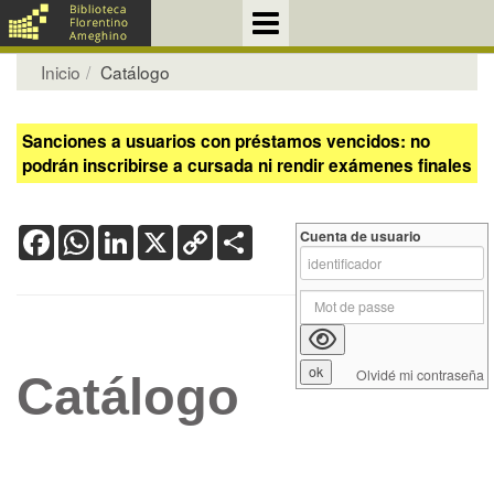
Inicio
Catálogo
Sanciones a usuarios con préstamos vencidos: no
podrán inscribirse a cursada ni rendir exámenes finales
Facebook
WhatsApp
LinkedIn
X
Copy
Share
Cuenta de usuario
Link
Olvidé mi contraseña
Catálogo