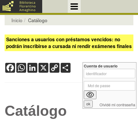
Inicio
Catálogo
Sanciones a usuarios con préstamos vencidos: no
podrán inscribirse a cursada ni rendir exámenes finales
Facebook
WhatsApp
LinkedIn
X
Copy
Share
Cuenta de usuario
Link
Olvidé mi contraseña
Catálogo