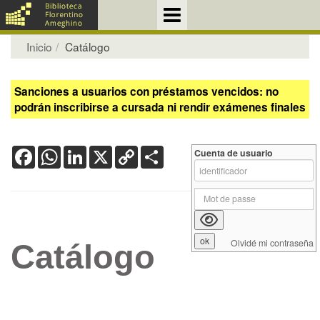
Inicio
Catálogo
Sanciones a usuarios con préstamos vencidos: no
podrán inscribirse a cursada ni rendir exámenes finales
Facebook
WhatsApp
LinkedIn
X
Copy
Share
Cuenta de usuario
Link
Olvidé mi contraseña
Catálogo