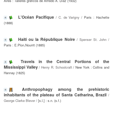
Aires : Talleres gráficos de Alfredo A. Díaz (1932)
L'Océan Pacifique
/
C. de Varigny
/ Paris : Hachette
(1888)
Haiti ou la République Noire
/
Spenser St. John
/
Paris : E.Plon,Nourrit (1885)
Travels in the Central Portions of the
Mississippi Valley
/
Henry R. Schoolcraft
/ New York : Collins and
Hannay (1825)
Anthropophagy among the prehistoric
inhabitants of the plateau of Santa Catharina, Brazil
/
George Clarke Blever
/ [s.l.] : s.n. (s.f.)