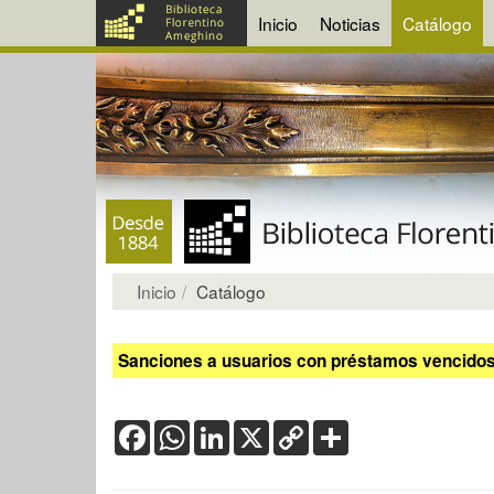
Inicio
Noticias
Catálogo
Inicio
Catálogo
Sanciones a usuarios con préstamos vencidos:
Facebook
WhatsApp
LinkedIn
X
Copy
Share
Link