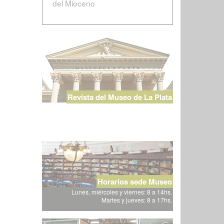
del Mioceno
Revista del Museo de La Plata
Horarios sede Museo
Lunes, miércoles y viernes: 8 a 14hs.
Martes y jueves: 8 a 17hs.