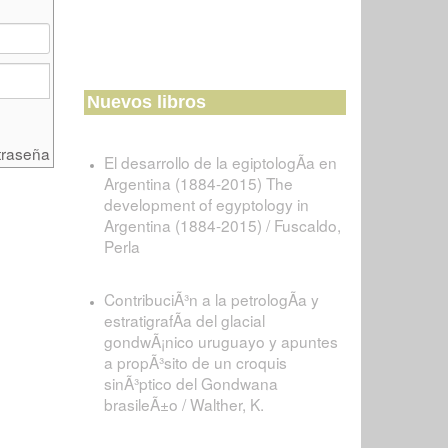
Nuevos libros
traseña
El desarrollo de la egiptologÃ­a en
Argentina (1884-2015) The
development of egyptology in
Argentina (1884-2015) / Fuscaldo,
Perla
ContribuciÃ³n a la petrologÃ­a y
estratigrafÃ­a del glacial
gondwÃ¡nico uruguayo y apuntes
a propÃ³sito de un croquis
sinÃ³ptico del Gondwana
brasileÃ±o / Walther, K.