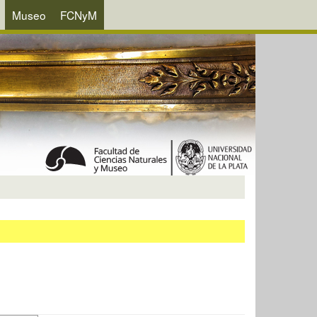
Museo
FCNyM