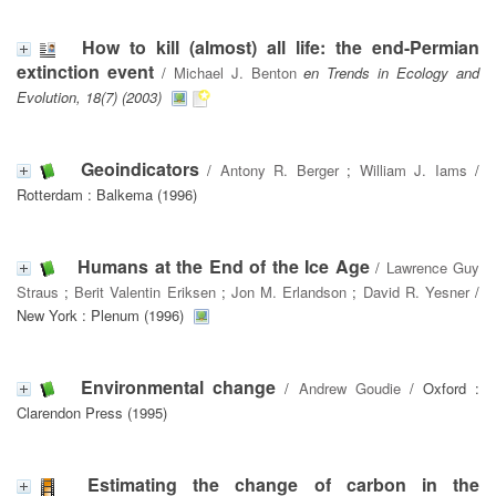
How to kill (almost) all life: the end-Permian
extinction event
/
Michael J. Benton
en Trends in Ecology and
Evolution, 18(7) (2003)
Geoindicators
/
Antony R. Berger
;
William J. Iams
/
Rotterdam : Balkema (1996)
Humans at the End of the Ice Age
/
Lawrence Guy
Straus
;
Berit Valentin Eriksen
;
Jon M. Erlandson
;
David R. Yesner
/
New York : Plenum (1996)
Environmental change
/
Andrew Goudie
/ Oxford :
Clarendon Press (1995)
Estimating the change of carbon in the