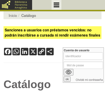
Inicio
Catálogo
Sanciones a usuarios con préstamos vencidos: no
podrán inscribirse a cursada ni rendir exámenes finales
Facebook
WhatsApp
LinkedIn
X
Copy
Share
Cuenta de usuario
Link
Olvidé mi contraseña
Catálogo