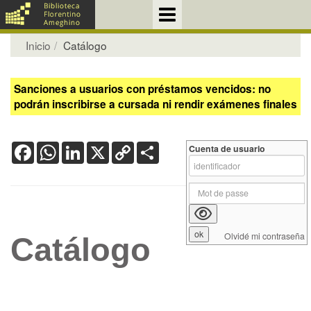
Inicio
Catálogo
Sanciones a usuarios con préstamos vencidos: no
podrán inscribirse a cursada ni rendir exámenes finales
Facebook
WhatsApp
LinkedIn
X
Copy
Share
Cuenta de usuario
Link
Olvidé mi contraseña
Catálogo