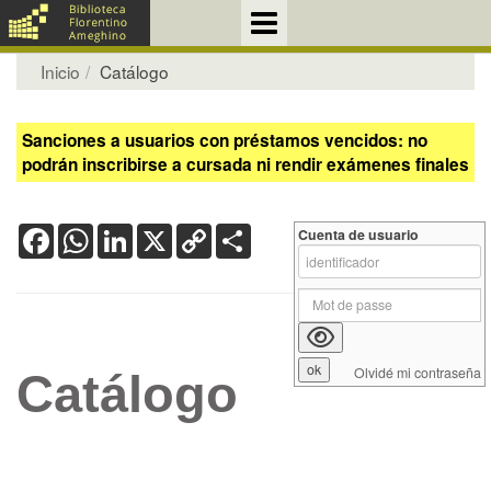
Inicio
Catálogo
Sanciones a usuarios con préstamos vencidos: no
podrán inscribirse a cursada ni rendir exámenes finales
Facebook
WhatsApp
LinkedIn
X
Copy
Share
Cuenta de usuario
Link
Olvidé mi contraseña
Catálogo