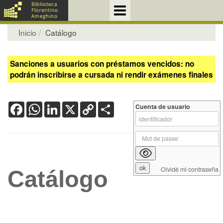
Inicio
Catálogo
Sanciones a usuarios con préstamos vencidos: no
podrán inscribirse a cursada ni rendir exámenes finales
Facebook
WhatsApp
LinkedIn
X
Copy
Share
Cuenta de usuario
Link
Olvidé mi contraseña
Catálogo