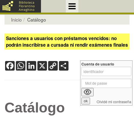
Inicio
Catálogo
Sanciones a usuarios con préstamos vencidos: no
podrán inscribirse a cursada ni rendir exámenes finales
Facebook
WhatsApp
LinkedIn
X
Copy
Share
Cuenta de usuario
Link
Olvidé mi contraseña
Catálogo