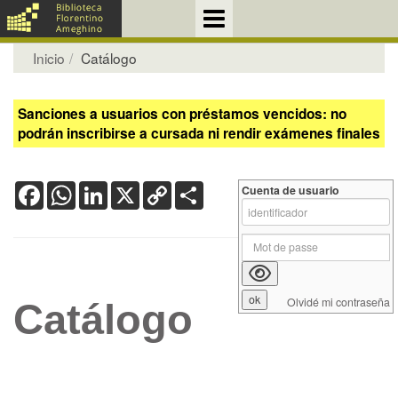
Inicio
Catálogo
Sanciones a usuarios con préstamos vencidos: no
podrán inscribirse a cursada ni rendir exámenes finales
Facebook
WhatsApp
LinkedIn
X
Copy
Share
Cuenta de usuario
Link
Olvidé mi contraseña
Catálogo