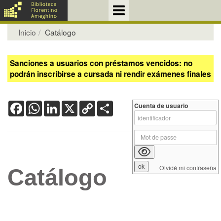
Inicio
Catálogo
Sanciones a usuarios con préstamos vencidos: no
podrán inscribirse a cursada ni rendir exámenes finales
Facebook
WhatsApp
LinkedIn
X
Copy
Share
Cuenta de usuario
Link
Olvidé mi contraseña
Catálogo