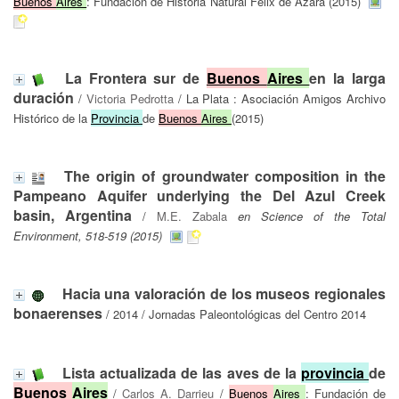
Buenos
Aires
: Fundación de Historia Natural Félix de Azara (2015)
La Frontera sur de
Buenos
Aires
en la larga
duración
/
Victoria Pedrotta
/ La Plata : Asociación Amigos Archivo
Histórico de la
Provincia
de
Buenos
Aires
(2015)
The origin of groundwater composition in the
Pampeano Aquifer underlying the Del Azul Creek
basin, Argentina
/
M.E. Zabala
en Science of the Total
Environment, 518-519 (2015)
Hacia una valoración de los museos regionales
bonaerenses
/ 2014 / Jornadas Paleontológicas del Centro 2014
Lista actualizada de las aves de la
provincia
de
Buenos
Aires
/
Carlos A. Darrieu
/
Buenos
Aires
: Fundación de