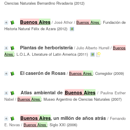
Ciencias Naturales Bernardino Rivadavia (2012)
Buenos
Aires
/
José Athor
/
Buenos
Aires
: Fundación de
Historia Natural Félix de Azara (2012)
Plantas de herboristería
/
Julio Alberto Hurrell
/
Buenos
Aires
: L.O.L.A. Literature of Latin America (2011)
El caserón de Rosas
/
Buenos
Aires
: Corregidor (2009)
Atlas ambiental de
Buenos
Aires
/
Paulina Esther
Nabel
/
Buenos
Aires
: Museo Argentino de Ciencias Naturales (2007)
Buenos
Aires
, un millón de años atrás
/
Fernando
E. Novas
/
Buenos
Aires
: Siglo XXI (2006)