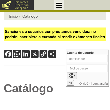
Inicio
Catálogo
Sanciones a usuarios con préstamos vencidos: no
podrán inscribirse a cursada ni rendir exámenes finales
Facebook
WhatsApp
LinkedIn
X
Copy
Share
Cuenta de usuario
Link
Olvidé mi contraseña
Catálogo