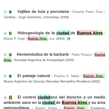
Vajillas de loza y porcelana
/
Eduardo Pedro Tonni
/
Córdoba : Jorge Sarmiento. Universitas (2006)
Hidrogeología de la
ciudad
de
Buenos
Aires
/
Miguel P. Auge
/
Buenos
Aires
: s.e. (2004)
Hermenéutica de la barbarie
/
Pablo Perazzi
/
Buenos
Aires
: Sociedad Argentina de Antropología (2003)
El paisaje natural
/
Paulina E. Nabel
/
Buenos
Aires
:
Museo Argentino de Ciencias Naturales Bernardino Rivadavia (2002)
El control
ciudad
ano del derecho a un medio
ambiente sano en la
ciudad
de
Buenos
Aires
y su área
metropolitana
/
Beatriz Kohen
/
Buenos
Aires
: Fundación