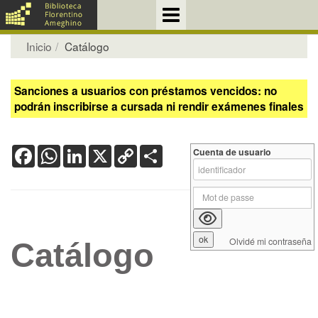
Inicio
Catálogo
Sanciones a usuarios con préstamos vencidos: no
podrán inscribirse a cursada ni rendir exámenes finales
Facebook
WhatsApp
LinkedIn
X
Copy
Share
Cuenta de usuario
Link
Olvidé mi contraseña
Catálogo