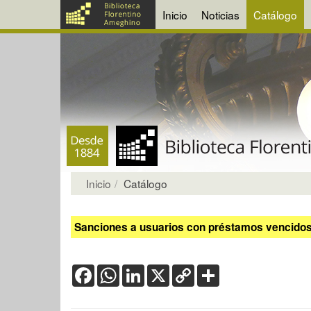
Inicio
Noticias
Catálogo
Inicio
Catálogo
Sanciones a usuarios con préstamos vencidos:
Facebook
WhatsApp
LinkedIn
X
Copy
Share
Link