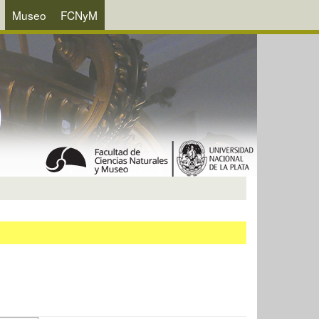
Museo
FCNyM