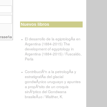
Nuevos libros
traseña
El desarrollo de la egiptologÃ­a en
Argentina (1884-2015) The
development of egyptology in
Argentina (1884-2015) / Fuscaldo,
Perla
ContribuciÃ³n a la petrologÃ­a y
estratigrafÃ­a del glacial
gondwÃ¡nico uruguayo y apuntes
a propÃ³sito de un croquis
sinÃ³ptico del Gondwana
brasileÃ±o / Walther, K.