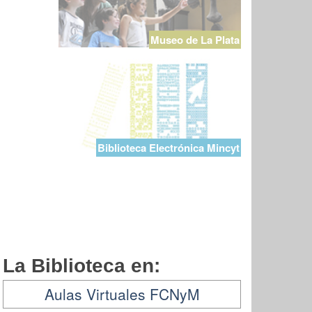
Museo de La Plata
Biblioteca Electrónica Mincyt
La Biblioteca en:
Aulas Virtuales FCNyM