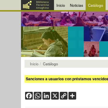
Inicio
Noticias
Catálogo
Inicio
Catálogo
Sanciones a usuarios con préstamos vencidos:
Facebook
WhatsApp
LinkedIn
X
Copy
Share
Link