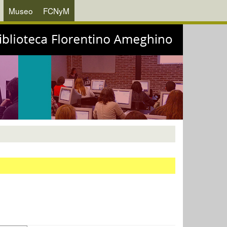
Museo
FCNyM