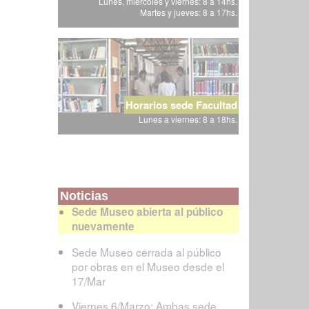
Lunes, miércoles y viernes: 8 a 14hs.
Martes y jueves: 8 a 17hs.
Horarios sede Facultad
Lunes a viernes: 8 a 18hs.
Noticias
Sede Museo abierta al público
nuevamente
Sede Museo cerrada al público
por obras en el Museo desde el
17/Mar
Viernes 6/Marzo: Ambas sede