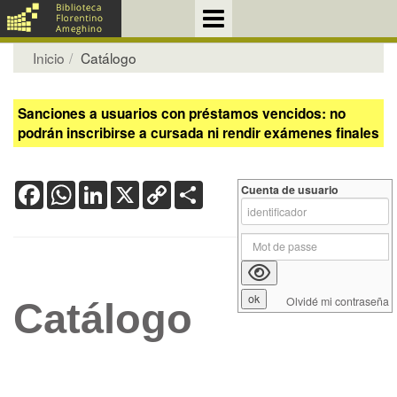
Inicio
Catálogo
Sanciones a usuarios con préstamos vencidos: no
podrán inscribirse a cursada ni rendir exámenes finales
Facebook
WhatsApp
LinkedIn
X
Copy
Share
Cuenta de usuario
Link
Olvidé mi contraseña
Catálogo