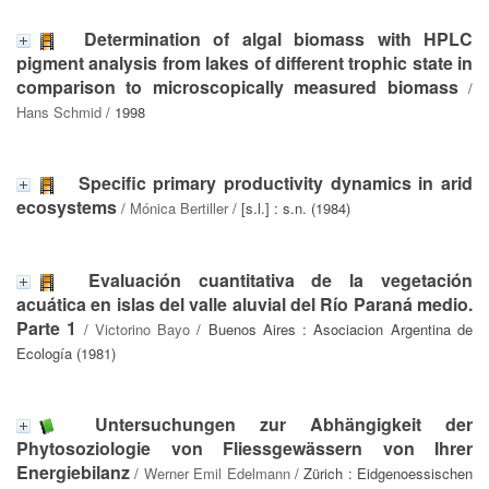
Determination of algal biomass with HPLC
pigment analysis from lakes of different trophic state in
comparison to microscopically measured biomass
/
Hans Schmid
/ 1998
Specific primary productivity dynamics in arid
ecosystems
/
Mónica Bertiller
/ [s.l.] : s.n. (1984)
Evaluación cuantitativa de la vegetación
acuática en islas del valle aluvial del Río Paraná medio.
Parte 1
/
Victorino Bayo
/ Buenos Aires : Asociacion Argentina de
Ecología (1981)
Untersuchungen zur Abhängigkeit der
Phytosoziologie von Fliessgewässern von Ihrer
Energiebilanz
/
Werner Emil Edelmann
/ Zürich : Eidgenoessischen