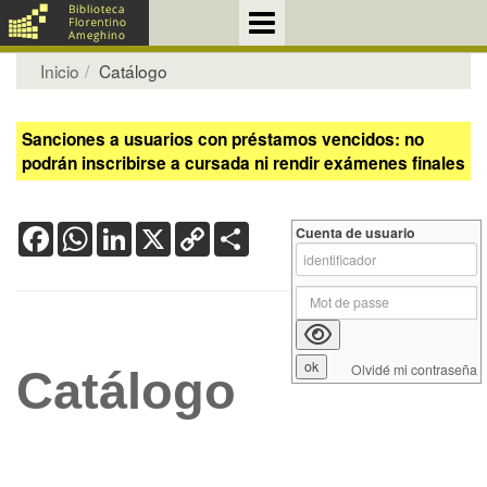
Inicio
Catálogo
Sanciones a usuarios con préstamos vencidos: no
podrán inscribirse a cursada ni rendir exámenes finales
Facebook
WhatsApp
LinkedIn
X
Copy
Share
Cuenta de usuario
Link
Olvidé mi contraseña
Catálogo