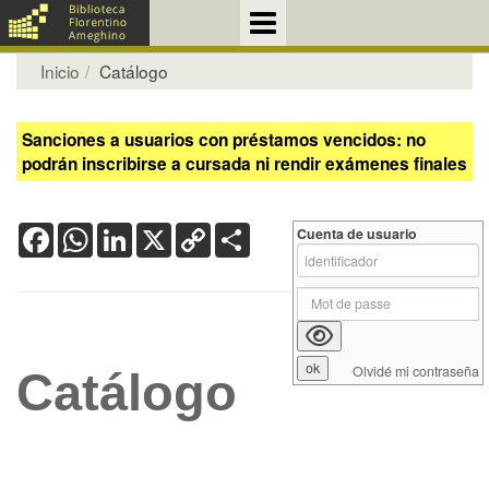
Inicio
Catálogo
Sanciones a usuarios con préstamos vencidos: no
podrán inscribirse a cursada ni rendir exámenes finales
Facebook
WhatsApp
LinkedIn
X
Copy
Share
Cuenta de usuario
Link
Olvidé mi contraseña
Catálogo