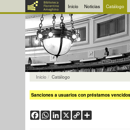
Inicio
Noticias
Catálogo
Inicio
Catálogo
Sanciones a usuarios con préstamos vencidos:
Facebook
WhatsApp
LinkedIn
X
Copy
Share
Link