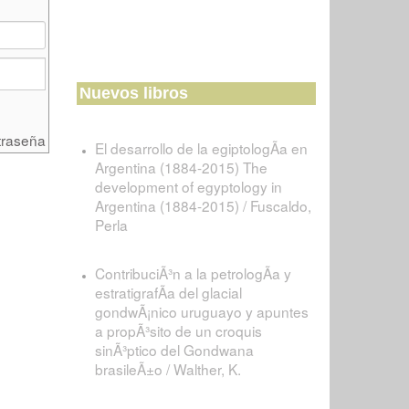
Nuevos libros
traseña
El desarrollo de la egiptologÃ­a en
Argentina (1884-2015) The
development of egyptology in
Argentina (1884-2015) / Fuscaldo,
Perla
ContribuciÃ³n a la petrologÃ­a y
estratigrafÃ­a del glacial
gondwÃ¡nico uruguayo y apuntes
a propÃ³sito de un croquis
sinÃ³ptico del Gondwana
brasileÃ±o / Walther, K.