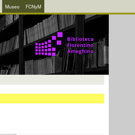
Museo
FCNyM