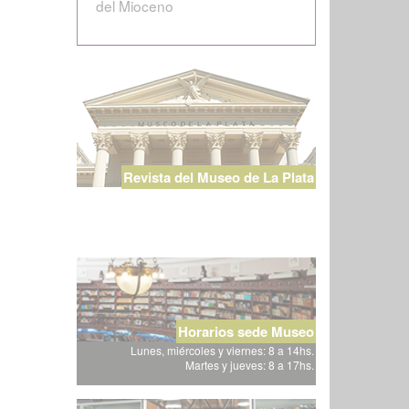
del Mioceno
Revista del Museo de La Plata
Horarios sede Museo
Lunes, miércoles y viernes: 8 a 14hs.
Martes y jueves: 8 a 17hs.