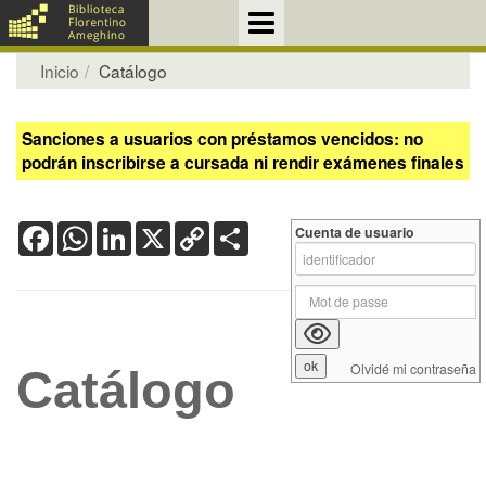
Inicio
Catálogo
Sanciones a usuarios con préstamos vencidos: no
podrán inscribirse a cursada ni rendir exámenes finales
Facebook
WhatsApp
LinkedIn
X
Copy
Share
Cuenta de usuario
Link
Olvidé mi contraseña
Catálogo