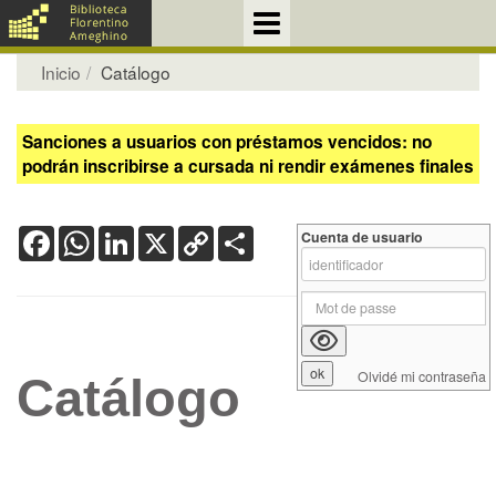
Inicio
Catálogo
Sanciones a usuarios con préstamos vencidos: no
podrán inscribirse a cursada ni rendir exámenes finales
Facebook
WhatsApp
LinkedIn
X
Copy
Share
Cuenta de usuario
Link
Olvidé mi contraseña
Catálogo